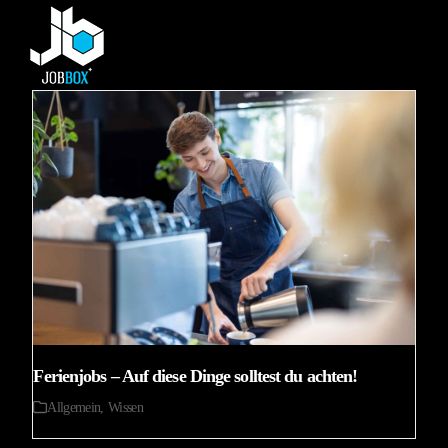
Skip
Open
Close
to
mobile
mobile
content
menu
menu
Ferienjobs – Auf diese Dinge solltest du achten!
Allgemein
,
Wissen