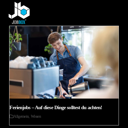
Skip
Open
Close
to
mobile
mobile
content
menu
menu
Ferienjobs – Auf diese Dinge solltest du achten!
Allgemein
,
Wissen