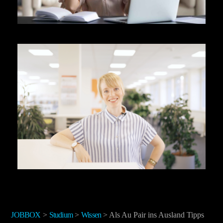
STEUERERKLÄRUNG FÜR SCHÜLER
UND STUDIERENDE – MUSS DAS
SEIN?
STUDIUM ABBRECHEN –
AUSBILDUNG KLARMACHEN
JOBBOX
>
Studium
>
Wissen
>
Als Au Pair ins Ausland Tipps