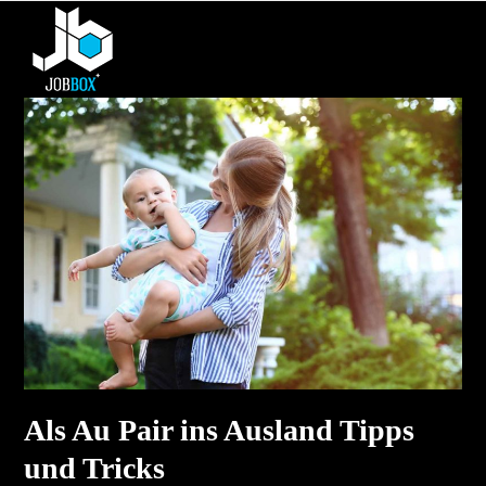
Skip
Open
Close
to
mobile
mobile
content
menu
menu
Als Au Pair ins Ausland Tipps
und Tricks