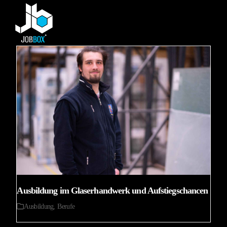
Skip
Open
Close
to
mobile
mobile
content
menu
menu
Ausbildung im Glaserhandwerk und Aufstiegschancen
Ausbildung
,
Berufe