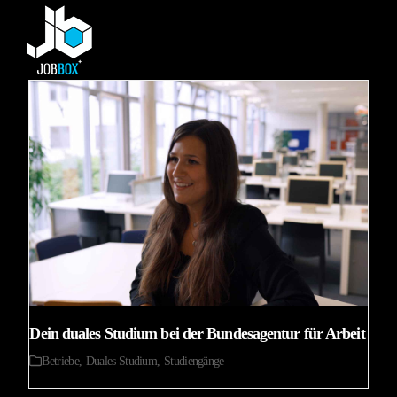
Skip
Open
Close
to
mobile
mobile
content
menu
menu
Dein duales Studium bei der Bundesagentur für Arbeit
Betriebe
,
Duales Studium
,
Studiengänge