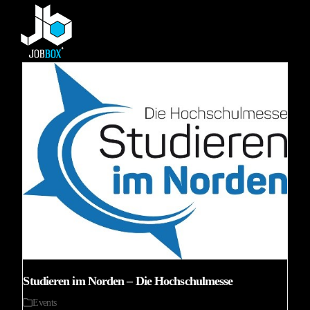
Skip
Open
Close
to
mobile
mobile
content
menu
menu
Studieren im Norden – Die Hochschulmesse
Events