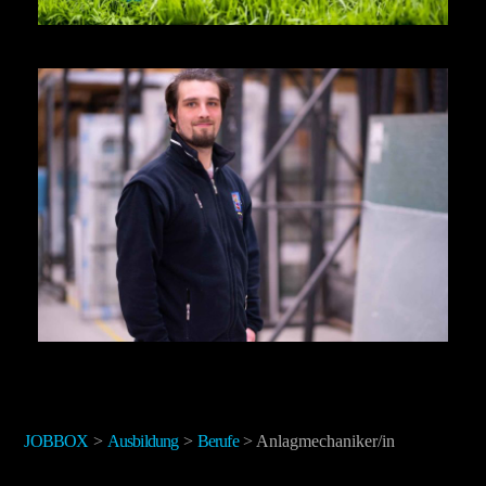
AUSBILDUNG ZUM OSTERHASEN
AUSBILDUNG IM
GLASERHANDWERK UND
AUFSTIEGSCHANCEN
JOBBOX
>
Ausbildung
>
Berufe
>
Anlagmechaniker/in