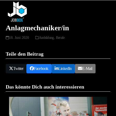
Skip
Open
Close
to
mobile
mobile
content
menu
menu
Anlagmechaniker/in
18. Juni 2020
Ausbildung
,
Berufe
Teile den Beitrag
Twitter
Facebook
LinkedIn
E-Mail
Das könnte Dich auch interessieren